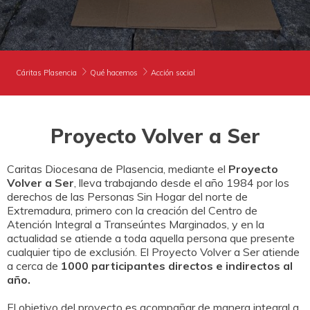
DONA
NECESITAS APOYO
HAZTE VOLUNTARIO
CAMPAÑAS
COOPERACIÓN INTERNACIONAL
CANAL DE DENUNCIA
EMPRESAS AMIGAS
PUBLICACIONES
EMERGENCIAS
BUSCADOR
Cáritas Plasencia
Qué hacemos
Acción social
ACCESO PARA USUARIOS
HERENCIAS Y LEGADOS
Proyecto Volver a Ser
OTRAS FORMAS DE COLABORAR
Caritas Diocesana de Plasencia, mediante el
Proyecto
Volver a Ser
, lleva trabajando desde el año 1984 por los
derechos de las Personas Sin Hogar del norte de
Extremadura, primero con la creación del Centro de
Atención Integral a Transeúntes Marginados, y en la
actualidad se atiende a toda aquella persona que presente
cualquier tipo de exclusión. El Proyecto Volver a Ser atiende
a cerca de
1000 participantes directos e indirectos al
año.
El objetivo del proyecto es acompañar de manera integral a