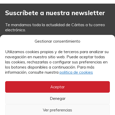
Suscríbete a nuestra newsletter
Te mandamos toda la actualidad de Cáritas a tu correo
electrónico.
Gestionar consentimiento
Utilizamos cookies propias y de terceros para analizar su
Tus datos personales serán tratados por Cáritas Plasencia (NIF: R-1000105-E),
navegación en nuestro sitio web. Puede aceptar todas
como Responsable de Tratamiento, para dar curso a tu solicitud, inscribirte como
socio o gestionar tu donación. Podrás ejercer tus derechos dirigiendo una petición a
las cookies, rechazarlas o configurar sus preferencias en
administracion@caritasplasencia.org
.
Leer más.
los botones disponibles a continuación. Para más
He leído y acepto el
Aviso Legal
y
la Política de Privacidad
información, consulte nuestra
politica de cookies
Aceptar
Denegar
Contacto
Ver preferencias