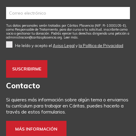
Tus datos personales serán tratados por Cáritas Plasencia (NIF: R-1000105-E),
como Responsable de Tratamiento, para dar curso a tu solicitud, inscribirte como
socio o gestionar tu donación. Podrás ejercer tus derechos dirigiendo una petición a
administracion@caritasplasencia.org
.
Leer más.
He leído y acepto el
Aviso Legal
y
la Política de Privacidad
Contacto
Si quieres más información sobre algún tema o enviarnos
tu currículum para trabajar en Cáritas, puedes hacerlo a
través de estos formularios.
MÁS INFORMACIÓN