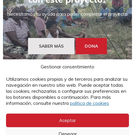
Necesitamos tu ayuda para poder completar el proyecto.
SABER MÁS
DONA
Gestionar consentimiento
Utilizamos cookies propias y de terceros para analizar su
navegación en nuestro sitio web. Puede aceptar todas
las cookies, rechazarlas o configurar sus preferencias en
los botones disponibles a continuación. Para más
información, consulte nuestra
politica de cookies
Cáritas Española trabaja por el desarrollo
Aceptar
de las personas en Mozambique desde hace
años. Este trabajo se consolidó en el año
2000 en el que, tras semanas de lluvias
Denegar