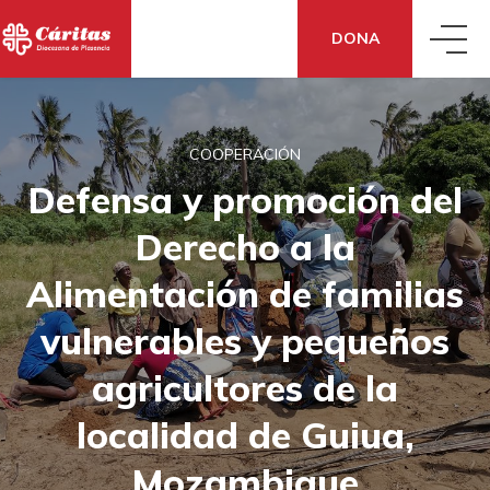
DONA
QUIÉNES SOMOS
COOPERACIÓN
Defensa y promoción del
QUÉ HACEMOS
CONOCE CÁRITAS
Derecho a la
QUÉ DECIMOS
ACCIÓN SOCIAL
DÓNDE ESTAMOS
Alimentación de familias
vulnerables y pequeños
QUÉ PUEDES HACER TÚ
NOTICIAS
ECONOMÍA SOLIDARIA
CÓMO NOS FINANCIAMOS
agricultores de la
localidad de Guiua,
TE AYUDAMOS
DONA
BLOG
ANIMACIÓN
TRANSPARENCIA
Mozambique