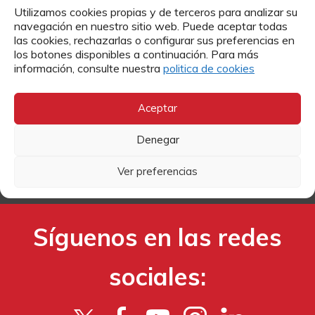
Utilizamos cookies propias y de terceros para analizar su
Contacto
navegación en nuestro sitio web. Puede aceptar todas
las cookies, rechazarlas o configurar sus preferencias en
los botones disponibles a continuación. Para más
Si quieres más información sobre algún tema o enviarnos
información, consulte nuestra
politica de cookies
tu currículum para trabajar en Cáritas, puedes hacerlo a
través de estos formularios.
Aceptar
MÁS INFORMACIÓN
Denegar
Ver preferencias
TRABAJA CON NOSOTROS
Síguenos en las redes
sociales: