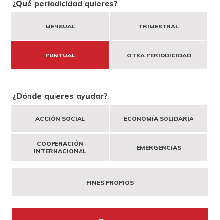
¿Qué periodicidad quieres?
DONA
NECESITAS APOYO
HAZTE VOLUNTARIO
CAMPAÑAS
COOPERACIÓN INTERNACIONAL
MENSUAL
TRIMESTRAL
CANAL DE DENUNCIA
EMPRESAS AMIGAS
PUBLICACIONES
EMERGENCIAS
BUSCADOR
PUNTUAL
OTRA PERIODICIDAD
ACCESO PARA USUARIOS
HERENCIAS Y LEGADOS
¿Dónde quieres ayudar?
OTRAS FORMAS DE COLABORAR
ACCIÓN SOCIAL
ECONOMÍA SOLIDARIA
COOPERACIÓN
EMERGENCIAS
INTERNACIONAL
FINES PROPIOS